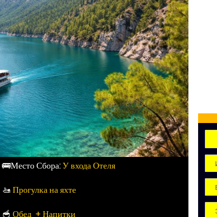
🚌Место Сбора:
У входа Отеля
🚤
Прогулка на яхте
🥣​
Обед + Напитки