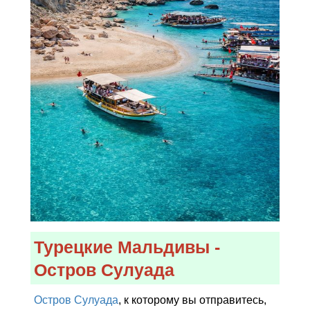
Программа Экскурсии
Включено
Не Включено
Что Взять с Собой?
Расстояние
Турецкие Мальдивы -
Остров Сулуада
Остров Сулуада
, к которому вы отправитесь,