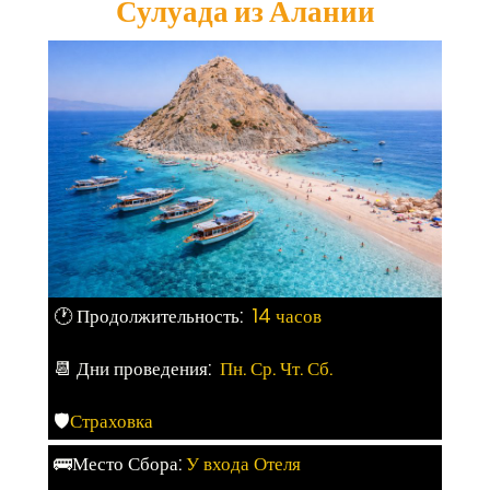
Сулуада из Алании
🕐 Продолжительность:
14 часов
📆 Дни проведения:
Пн. Ср. Чт. Сб.
🛡
Страховка
🚌Место Сбора:
У входа Отеля