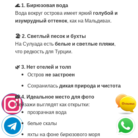
🌊
1. Бирюзовая вода
Вода вокруг острова имеет яркий
голубой и
изумрудный оттенок
, как на Мальдивах.
🏖️
2. Светлый песок и бухты
На Сулуада есть
белые и светлые пляжи
,
что редкость для Турции.
🌿 3. Нет отелей и толп
Остров
не застроен
Сохранилась
дикая природа и чистота
📸 4. Идеальное место для фото
Пейзажи выглядят как открытки:
прозрачная вода
белые скалы
яхты на фоне бирюзового моря