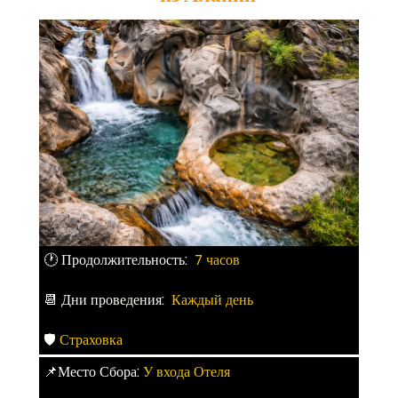
🕐 Продолжительность:
7 часов
📆 Дни проведения:
Каждый день
🛡
Страховка
📌Место Сбора:
У входа Отеля