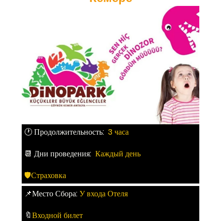
🕐 Продолжительность:
3 часа
📆 Дни проведения:
Каждый день
🛡Страховка
📌Место Сбора:
У входа Отеля
🔖
Входной билет