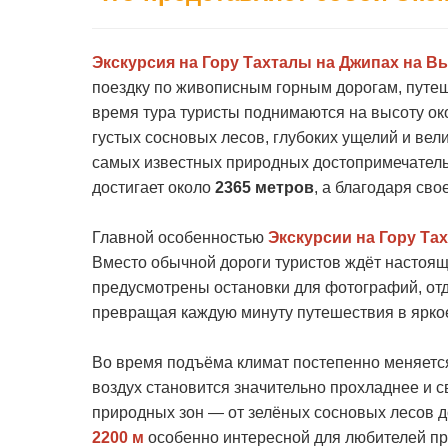
Экскурсия на Гору Тахталы на Джипах на В
поездку по живописным горным дорогам, путеш
время тура туристы поднимаются на высоту о
густых сосновых лесов, глубоких ущелий и вел
самых известных природных достопримечатель
достигает около
2365 метров
, а благодаря св
Главной особенностью
Экскурсии на Гору Та
Вместо обычной дороги туристов ждёт настоя
предусмотрены остановки для фотографий, отд
превращая каждую минуту путешествия в ярко
Во время подъёма климат постепенно меняется
воздух становится значительно прохладнее и св
природных зон — от зелёных сосновых лесов д
2200 м
особенно интересной для любителей пр