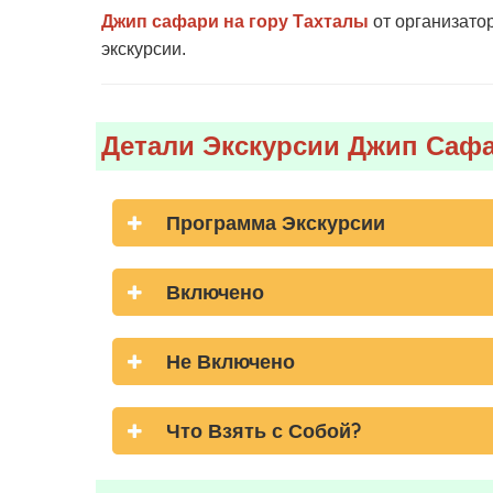
Джип сафари на гору Тахталы
от организатор
экскурсии.
Детали Экскурсии Джип Сафа
Программа Экскурсии
Включено
Не Включено
Что Взять с Собой?