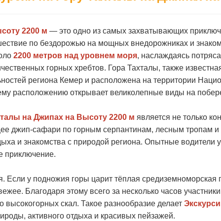
ысоту 2200 м
— это одно из самых захватывающих приключе
ествие по бездорожью на мощных внедорожниках и знакомс
коло
2200 метров над уровнем моря
, наслаждаясь потря
ичественных горных хребтов. Гора Тахталы, также известна
ностей региона Кемер и расположена на территории Наци
оему расположению открывает великолепные виды на побер
хталы на Джипах на Высоту 2200 м
является не только кон
щее джип-сафари по горным серпантинам, лесным тропам и
ыха и знакомства с природой региона. Опытные водители 
е приключение.
. Если у подножия горы царит тёплая средиземноморская п
ежее. Благодаря этому всего за несколько часов участники 
о высокогорных скал. Такое разнообразие делает
Экскурси
ироды, активного отдыха и красивых пейзажей.