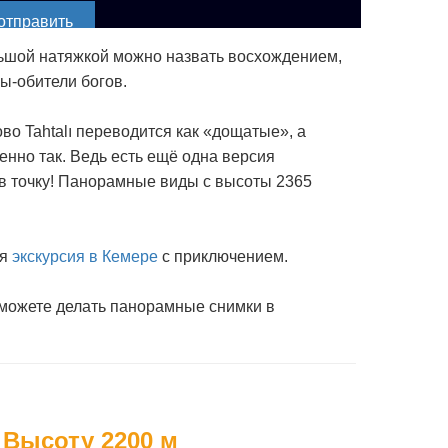
отправить
льшой натяжкой можно назвать восхождением,
ры-обители богов.
ово Tahtalı переводится как «дощатые», а
нно так. Ведь есть ещё одна версия
о в точку! Панорамные виды с высоты 2365
ая
экскурсия в Кемере
с приключением.
ы можете делать панорамные снимки в
 Высоту 2200 м