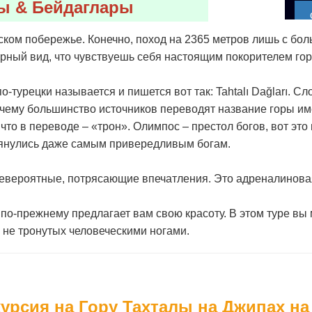
лы & Бейдаглары
ском побережье. Конечно, поход на 2365 метров лишь с бо
рный вид, что чувствуешь себя настоящим покорителем го
о-турецки называется и пишется вот так: Tahtalı Dağları. Сл
очему большинство источников переводят название горы име
 что в переводе – «трон». Олимпос – престол богов, вот эт
лянулись даже самым привередливым богам.
евероятные, потрясающие впечатления. Это адреналинов
е, по-прежнему предлагает вам свою красоту. В этом туре в
 не тронутых человеческими ногами.
урсия на Гору Тахталы на Джипах на