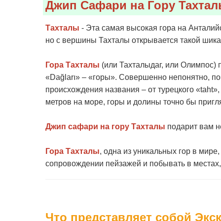
Джип Сафари на Гору Тахта
Тахталы
- Эта самая высокая гора на Анталий
но с вершины Тахталы открывается такой шика
Гора Тахталы
(или Тахталыдаг, или Олимпос) п
«Dağları» – «горы». Совершенно непонятно, п
происхождения названия – от турецкого «taht»,
метров на море, горы и долины точно бы приг
Джип сафари на гору Тахталы
подарит вам н
Гора Тахталы
, одна из уникальных гор в мир
сопровождении пейзажей и побывать в местах,
Что представляет собой Экск