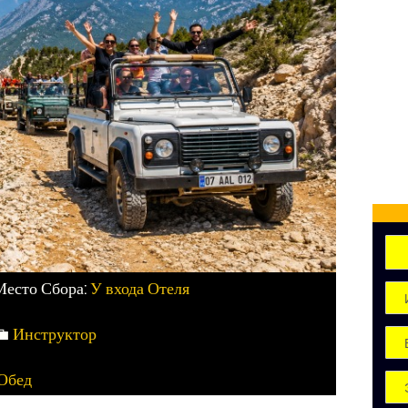
Место Сбора:
У входа Отеля
💼
Инструктор
Обед