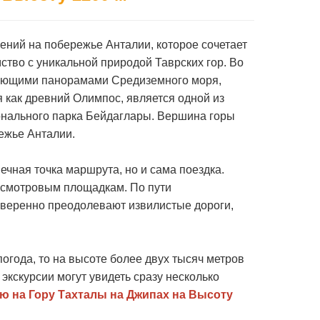
ний на побережье Анталии, которое сочетает
тво с уникальной природой Таврских гор. Во
сающими панорамами Средиземного моря,
я как древний Олимпос, является одной из
онального парка Бейдаглары. Вершина горы
ежье Анталии.
ечная точка маршрута, но и сама поездка.
 смотровым площадкам. По пути
уверенно преодолевают извилистые дороги,
огода, то на высоте более двух тысяч метров
экскурсии могут увидеть сразу несколько
ю на Гору Тахталы на Джипах на Высоту