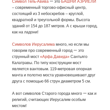
—
Символ Тель-Авива
это
БАШНИ АЗРИЕЛИ
– современный торгово-офисный центр,
состоящий из 3 небоскребов – круглой,
квадратной и треугольной формы. Высота
зданий от 154 до 187 метров. А с крыши город,
как на ладони!
Символов Иерусалима
много, но если мы
—
говорим про современный город
это
струнный мост
«Арфа Давида»
Сантьяго
Калатравы. По типу конструкции мост
является вантовым. 119-метровая опорная
мачта и полотно моста уравновешивают друг
друга с помощью 66 струн диаметром 5 см.
—
А вот символов Старого города много
как и
религий, считающих Иерусалим особым
местом!