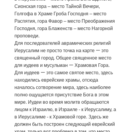
Сионская гора – место Тайной Вечери,
Голгофа в Храме Гроба Господня – место
Распятия, гора Фавор – место Преображения
Господня, гора Блаженств – место Нагорной
проповеди.
Для последователей аврамических религий
—
Иерусалим не просто точка на карте
это
священный город. Общее священное место
—
для иудеев и мусульман
Храмовая Гора.
—
Для иудеев
это самое святое место, здесь
находились еврейские храмы, отсюда
началось сотворение мира, здесь наиболее
полно ощущается присутствие Бога в этом
мире. Иудеи во время молитв обращаются
лицом к Израилю, в Израиле - к Иерусалиму, а
в Иерусалиме - к Храмовой горе. Здесь же
должен быть построен следующий еврейский
храм, только вот проблема в том, что место